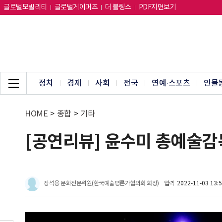
글로벌모빌리티
글로벌게이머즈
더 블링스
PDF지면보기
정치
경제
사회
전국
연예·스포츠
인물
HOME
>
종합
>
기타
[공연리뷰] 윤수미 총예술감
장석용 문화전문위원(한국예술평론가협의회 회장)
입력
2022-11-03 13: