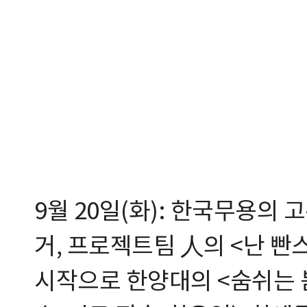
9월 20일(화): 한국무용의
거, 프로젝트팀 人의 <난 빤
시작으로 한양대의 <숨쉬는 봄 