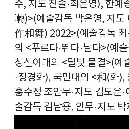
수, 지도 진솔·최은영), 한
囀)>(예술감독 박은영, 지도
作和舞) 2022>(예술감독 최
의 <푸르다·뛰다·날다>(예술
성신여대의 <달빛 물결>(예
·정경화), 국민대의 <和(화)
홍수정 조안무·지도 김도은·이
술감독 김남용, 안무·지도 박