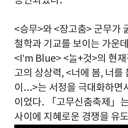
공연되었다.
<승무>와 <장고춤> 군무가
철학과 기교를 보이는 가운데
<I’m Blue> <ᄂᆞᆯ+것>의
고의 상상력, <너에 봄, 너를
이...>는 서정을 극대화하면
이었다. 「고무신춤축제」는
사이에 지혜로운 경쟁을 유도