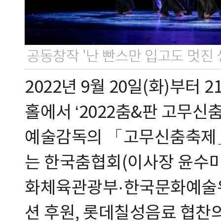
공동창작 '난 빤스만 입고도 멋진 
2022년 9월 20일(화)부터
홀에서 ‘2022춤&판 고무신
예술감독의 「고무신춤축제」(
는 한국춤협회(이사장 윤수미 
화체육관광부·한국문화예술
션 후원, 롯데칠성음료 협찬