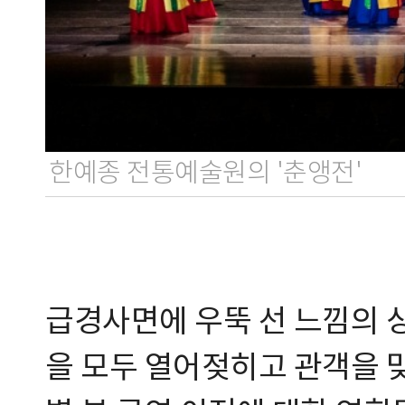
한예종 전통예술원의 '춘앵전'
급경사면에 우뚝 선 느낌의 
을 모두 열어젖히고 관객을 맞