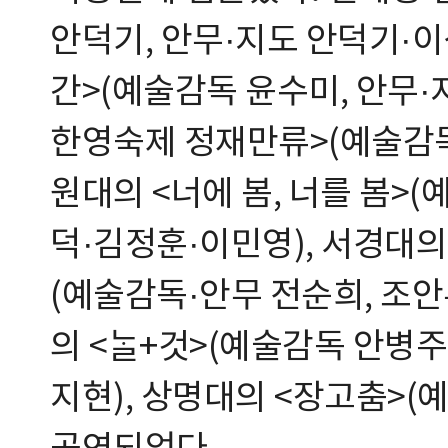
안덕기, 안무·지도 안덕기·이
간>(예술감독 윤수미, 안무·
한영숙제 정재만류>(예술감독·
원대의 <너에 봄, 너를 봄>
덕·김정훈·이민영), 서경대의
(예술감독·안무 전순희, 조안
의 <ᄂᆞᆯ+것>(예술감독 안병
지현), 상명대의 <장고춤>(