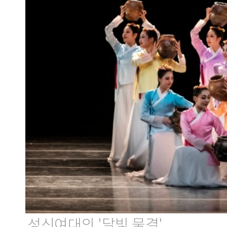
성신여대의 '달빛 물결'