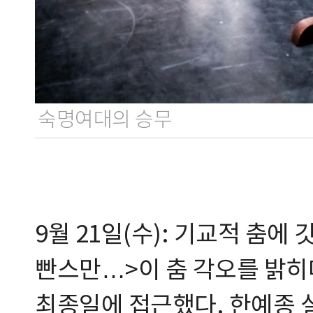
숙명여대의 승무
9월 21일(수): 기교적 춤에
빤스만…>이 춤 각오를 밝히며
최종일에 접근했다. 한예종 실기