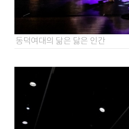
동덕여대의 닮은 닳은 인간