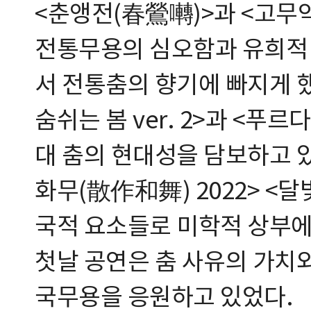
<춘앵전(春鶯囀)>과 <고무
전통무용의 심오함과 유희적
서 전통춤의 향기에 빠지게 했
숨쉬는 봄 ver. 2>과 <푸
대 춤의 현대성을 담보하고 
화무(散作和舞) 2022> <달빛
국적 요소들로 미학적 상부에
첫날 공연은 춤 사유의 가치
국무용을 응원하고 있었다.