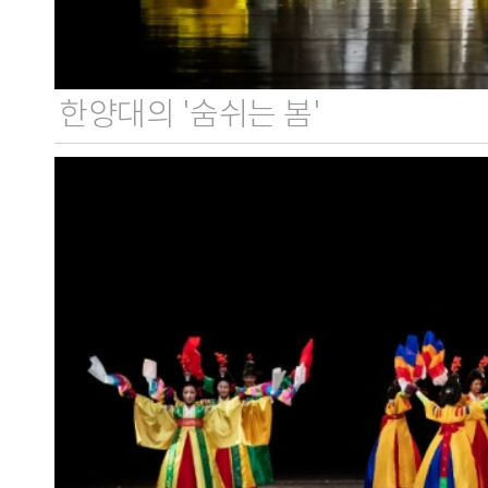
한양대의 '숨쉬는 봄'