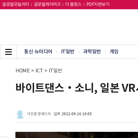
글로벌모빌리티
글로벌게이머즈
더 블링스
PDF지면보기
통신·뉴미디어
IT일반
과학일반
게임
HOME
>
ICT
>
IT일반
바이트댄스‧소니, 일본 VR
이진충 명예기자
입력
2022-09-16 10:05