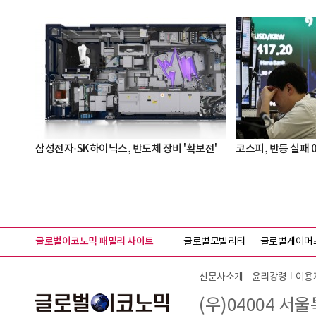
삼성전자·SK하이닉스, 반도체 장비 '확보전'
코스피, 반등 실패 0
글로벌이코노믹 패밀리 사이트
글로벌모빌리티
글로벌게이머
신문사소개
윤리강령
이용
(우)04004 서