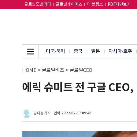
글로벌모빌리티
글로벌게이머즈
더 블링스
PDF지면보기
미국·북미
중국
일본
아시아·호주
HOME
>
글로벌비즈
>
글로벌CEO
에릭 슈미트 전 구글 CEO, 
김다정 기자
입력
2022-02-17 09:46