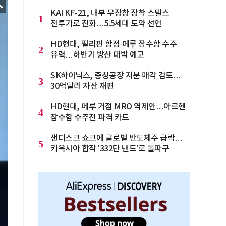
KAI KF-21, 내부 무장창 장착 스텔스
1
전투기로 진화…5.5세대 도약 선언
HD현대, 필리핀 함정·페루 잠수함 수주
2
유력…하반기 방산 대박 예고
SK하이닉스, 충칭공장 지분 매각 검토…
3
30억달러 자산 재편
HD현대, 페루 거점 MRO 역제안…아르헨
4
잠수함 수주전 파격 카드
샌디스크 쇼크에 글로벌 반도체주 급락…
5
키옥시아 합작 '332단 낸드'로 돌파구