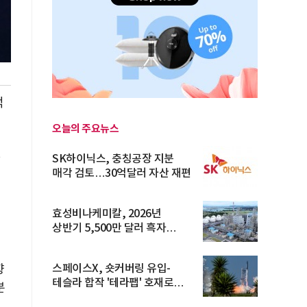
억
오늘의 주요뉴스
SK하이닉스, 충칭공장 지분
매각 검토…30억달러 자산 재편
메
효성비나케미칼, 2026년
상반기 5,500만 달러 흑자
전환… 4대 체...
스페이스X, 숏커버링 유입-
향
테슬라 합작 '테라팹' 호재로
분
15.83% ...