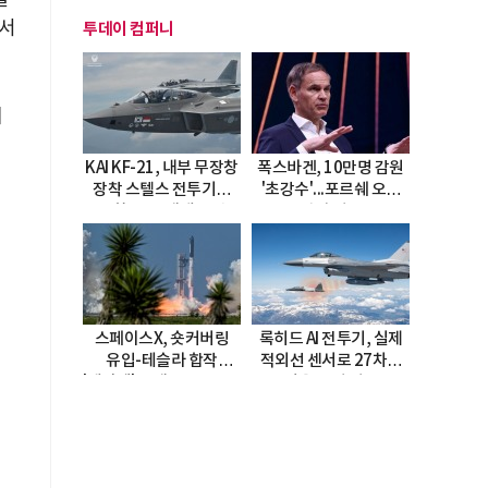
에서
투데이 컴퍼니
해
KAI KF-21, 내부 무장창
폭스바겐, 10만명 감원
장착 스텔스 전투기로
'초강수'...포르쉐 오너
진화…5.5세대 도약
직접 경고
선언
스페이스X, 숏커버링
록히드 AI 전투기, 실제
유입-테슬라 합작
적외선 센서로 27차례
'테라팹' 호재로 15.83%
자율 요격 성공
급등