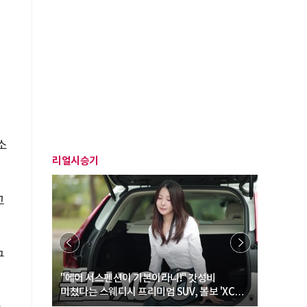
말
소
리얼시승기
고
구
… “여성·
"에어 서스펜션이 기본이라니!" 갓성비
"디자인 대
미쳤다는 스웨디시 프리미엄 SUV, 볼보 'XC60
크로스오버
B5 울트라'