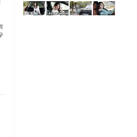
기
의
우