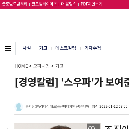
글로벌모빌리티
글로벌게이머즈
더 블링스
PDF지면보기
사설
기고
데스크칼럼
기자수첩
HOME
>
오피니언
>
기고
[경영칼럼] '스우파'가 보여
송지현 3W리더십 대표(플랜비디자인 전문위원)
입력
2022-01-12 08:55