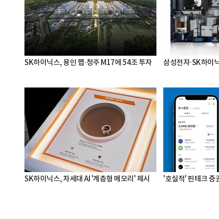
SK하이닉스, 용인 팹·청주 M17에 54조 투자
삼성전자·SK하이닉스
SK하이닉스, 차세대 AI '계층형 메모리' 제시
'호실적' 핀테크 증권