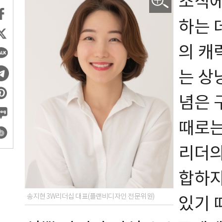
조직에
하는 
의 캐
는 상
념은 
때로는
리더의
합하지
송지현 3W리더십 대표(플랜비디자인 전문위원)
있기 