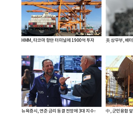
HMM, 타코마 항만 터미널에 1900억 투자
美 상무부, 배
뉴욕증시, 연준 금리 동결 전망에 3대 지수↑
中, 군민융합 앞