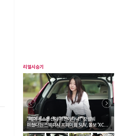
리얼시승기
… “여성·
"에어 서스펜션이 기본이라니!" 갓성비
"디자인 대
미쳤다는 스웨디시 프리미엄 SUV, 볼보 'XC60
크로스오버
B5 울트라'