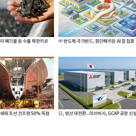
터리 폐기물 등 수출 제한키로
中 반도체 국가펀드, 첨단패키징·AI 칩 집중
세워 조선 건조량 50% 독점
日, 방산 대전환...미쓰비시, GCAP 공장 신