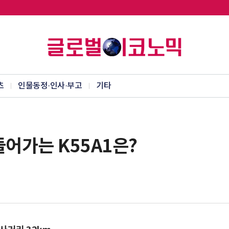
츠
인물동정·인사·부고
기타
 들어가는 K55A1은?