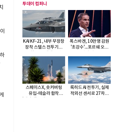
투데이 컴퍼니
치
레이
KAI KF-21, 내부 무장창
폭스바겐, 10만명 감원
장착 스텔스 전투기로
'초강수'...포르쉐 오너
진화…5.5세대 도약
직접 경고
격하
선언
동
스페이스X, 숏커버링
록히드 AI 전투기, 실제
유입-테슬라 합작
적외선 센서로 27차례
하게
'테라팹' 호재로 15.83%
자율 요격 성공
급등