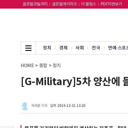
글로벌모빌리티
글로벌게이머즈
더 블링스
PDF지면보기
정치
경제
사회
전국
연예·스포
HOME
>
종합
>
정치
[G-Military]5차 양산에
박희준 기자
입력
2019-12-31 13:20