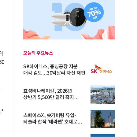
오늘의 주요뉴스
위
30
SK하이닉스, 충칭공장 지분
매각 검토…30억달러 자산 재편
고
효성비나케미칼, 2026년
상반기 5,500만 달러 흑자
전환… 4대 체...
부
스페이스X, 숏커버링 유입-
테슬라 합작 '테라팹' 호재로
15.83% ...