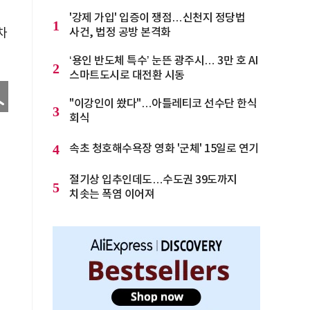
'강제 가입' 입증이 쟁점…신천지 정당법
1
차
사건, 법정 공방 본격화
‘용인 반도체 특수’ 눈뜬 광주시… 3만 호 AI
2
스마트도시로 대전환 시동
"이강인이 쐈다"…아틀레티코 선수단 한식
3
회식
4
속초 청호해수욕장 영화 '군체' 15일로 연기
절기상 입추인데도…수도권 39도까지
5
치솟는 폭염 이어져