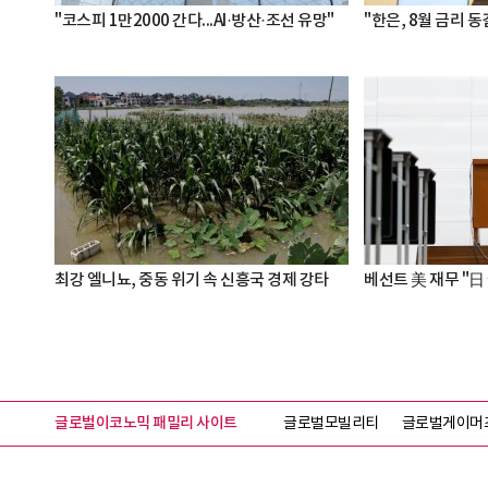
"코스피 1만2000 간다...AI·방산·조선 유망"
"한은, 8월 금리 동
최강 엘니뇨, 중동 위기 속 신흥국 경제 강타
베선트 美 재무 "日 
글로벌이코노믹 패밀리 사이트
글로벌모빌리티
글로벌게이머