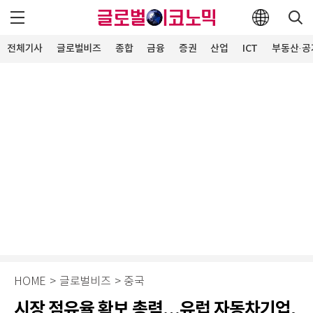
전체기사
글로벌비즈
종합
금융
증권
산업
ICT
부동산·공
HOME
>
글로벌비즈
>
중국
시장 점유율 확보 총력…유럽 자동차기업,