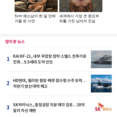
많이 본 뉴스
KAI KF-21, 내부 무장창 장착 스텔스 전투기로
1
진화…5.5세대 도약 선언
HD현대, 필리핀 함정·페루 잠수함 수주 유력…
2
하반기 방산 대박 예고
SK하이닉스, 충칭공장 지분 매각 검토…30억
3
달러 자산 재편