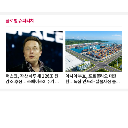
글로벌 슈퍼리치
머스크, 자산 하루 새 126조 원
아시아 부호, 포트폴리오 대전
감소 추산… 스페이스X 주가 하
환…독점 인프라·실물자산 몰린
락 때문
다