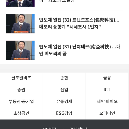
리 " 최초의 노벨상"
반도체 열전 (32) 트렌드포스(集邦科技)...
메모리 풍향계 "시세조사 1인자"
반도체 열전 (31) 난야테크(南亞科技) ...대
만 메모리의 꿈
글로벌비즈
종합
금융
증권
산업
ICT
부동산·공기업
유통경제
제약∙바이오
소상공인
ESG경영
오피니언