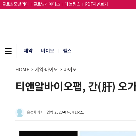
글로벌모빌리티
글로벌게이머즈
더 블링스
PDF지면보기
제약
바이오
헬스
HOME
>
제약∙바이오
>
바이오
티앤알바이오팹, 간(肝) 오
홍정화 기자
입력
2023-07-04 16:21