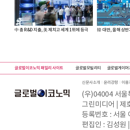
中 총 R&D 지출, 美 제치고 세계 1위에 등극
韓·대만, 올해 상반
글로벌이코노믹 패밀리 사이트
글로벌모빌리티
글로벌게이머
신문사소개
윤리강령
이용
(우)04004 서
그린미디어 | 제호 
등록번호 : 서울 아
편집인 : 김성원