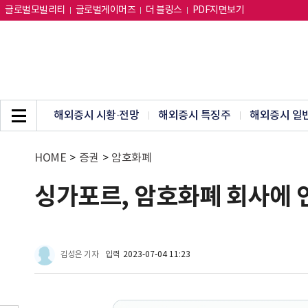
글로벌모빌리티
글로벌게이머즈
더 블링스
PDF지면보기
해외증시 시황·전망
해외증시 특징주
해외증시 일
HOME
>
증권
>
암호화폐
싱가포르, 암호화폐 회사에 
김성은 기자
입력
2023-07-04 11:23