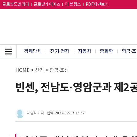
글로벌모빌리티
글로벌게이머즈
더 블링스
PDF지면보기
경제단체
전기·전자
자동차
중화학
항공·조
HOME
>
산업
>
항공·조선
빈센, 전남도·영암군과 제2공
채명석 기자
입력
2022-02-17 15:57