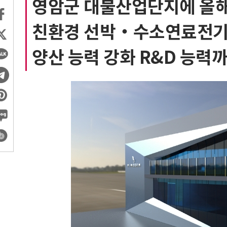
영암군 대불산업단지에 올해
친환경 선박‧수소연료전기
양산 능력 강화 R&D 능력