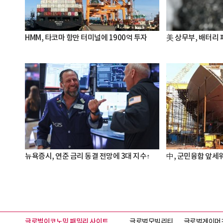
HMM, 타코마 항만 터미널에 1900억 투자
美 상무부, 배터리
뉴욕증시, 연준 금리 동결 전망에 3대 지수↑
中, 군민융합 앞세워
글로벌이코노믹 패밀리 사이트
글로벌모빌리티
글로벌게이머