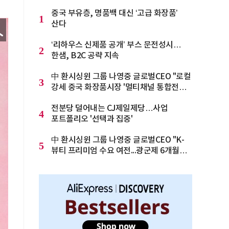
중국 부유층, 명품백 대신 ‘고급 화장품’
1
산다
‘리하우스 신제품 공개’ 부스 문전성시…
2
한샘, B2C 공략 지속
中 환시싱윈 그룹 나영중 글로벌CEO "로컬
3
강세 중국 화장품시장 '멀티채널 통합전략'
으로 돌파를"
전분당 덜어내는 CJ제일제당…사업
4
포트폴리오 '선택과 집중'
中 환시싱윈 그룹 나영중 글로벌CEO "K-
5
뷰티 프리미엄 수요 여전...광군제 6개월
전부터 준비를 "