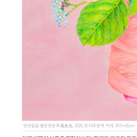
영원젊음-불로영생 不老永生, 2020, 장지에 분채. 석채, 90.9 x 65cm