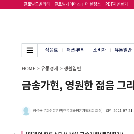
글로벌모빌리티
글로벌게이머즈
더 블링스
PDF지면보기
식음료
패션∙뷰티
소비자
유통일반
HOME
>
유통경제
>
생활일반
금송가현, 영원한 젊음 그
장석용 문화전문위원(한국예술평론가협의회 회장)
입력
2021-07-21 