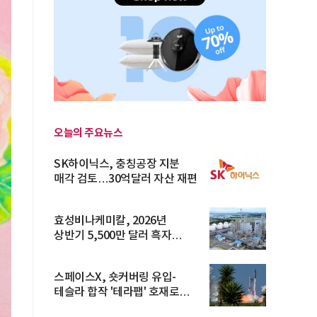
오늘의 주요뉴스
SK하이닉스, 충칭공장 지분
매각 검토…30억달러 자산 재편
효성비나케미칼, 2026년
상반기 5,500만 달러 흑자
전환… 4대 체...
스페이스X, 숏커버링 유입-
테슬라 합작 '테라팹' 호재로
15.83% ...