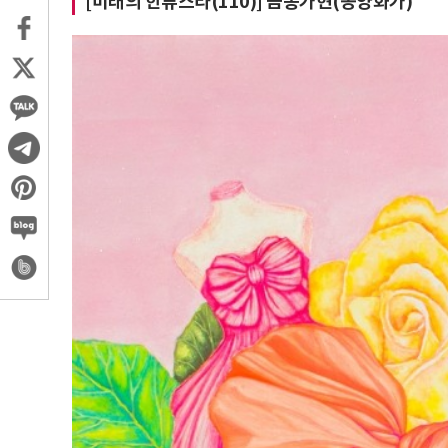
[미래의 한류스타(110)] 금송가현(동양화가)