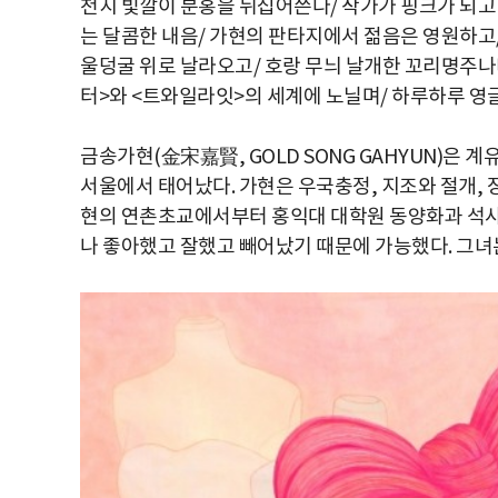
천지 빛깔이 분홍을 뒤집어쓴다/ 작가가 핑크가 되고 
는 달콤한 내음/ 가현의 판타지에서 젊음은 영원하고/
울덩굴 위로 날라오고/ 호랑 무늬 날개한 꼬리명주나비
터>와 <트와일라잇>의 세계에 노닐며/ 하루하루 영
금송가현(金宋嘉賢, GOLD SONG GAHYUN)은 계
서울에서 태어났다. 가현은 우국충정, 지조와 절개, 
현의 연촌초교에서부터 홍익대 대학원 동양화과 석사
나 좋아했고 잘했고 빼어났기 때문에 가능했다. 그녀