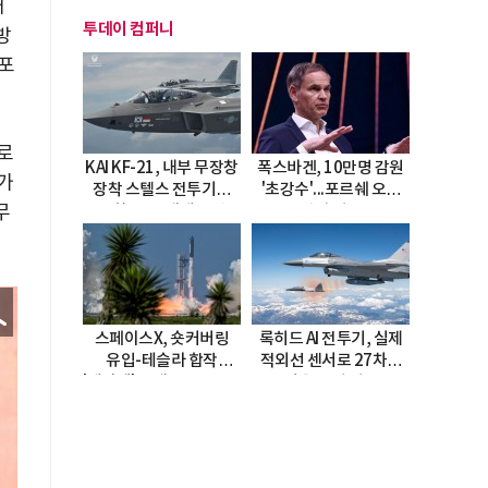
내
투데이 컴퍼니
방
리포
녀로
KAI KF-21, 내부 무장창
폭스바겐, 10만명 감원
가
장착 스텔스 전투기로
'초강수'...포르쉐 오너
무
진화…5.5세대 도약
직접 경고
선언
스페이스X, 숏커버링
록히드 AI 전투기, 실제
유입-테슬라 합작
적외선 센서로 27차례
'테라팹' 호재로 15.83%
자율 요격 성공
급등