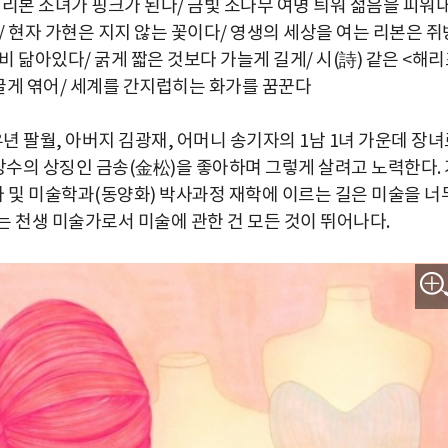
리본 소녀가 핑크가 된다/ 금빛 소나무 여명 틔워 젊음을 피워
 현자 가현은 지지 않는 꽃이다/ 영생의 세상을 여는 리본은 쥐
 닮아있다/ 굵게 짧은 것보다 가늘게 길게/ 시(詩) 같은 <해
글게 엮어/ 세계를 간지럽히는 화가를 꿈꾼다
유년 팔월, 아버지 김광재, 어머니 송기자의 1남 1녀 가운데 장
장수의 상징인 금송(金松)을 좋아하며 그렇게 살려고 노력한다. 
 및 미술학과(동양화) 박사과정 재학에 이르는 길은 미술을 너
는 천생 미술가로서 미술에 관한 건 모든 것이 뛰어나다.