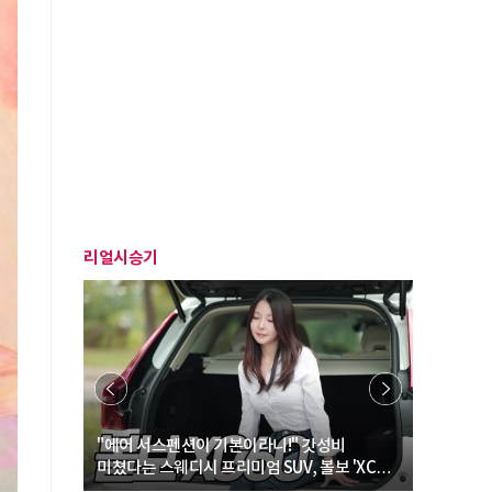
리얼시승기
… “여성·
"에어 서스펜션이 기본이라니!" 갓성비
"디자인 대
미쳤다는 스웨디시 프리미엄 SUV, 볼보 'XC60
크로스오버
B5 울트라'