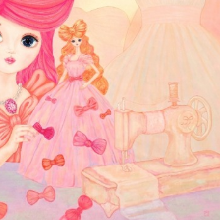
박지수 아나운서가 타본 ‘전설의 무쏘’
초보자도 반할 반전 매력”