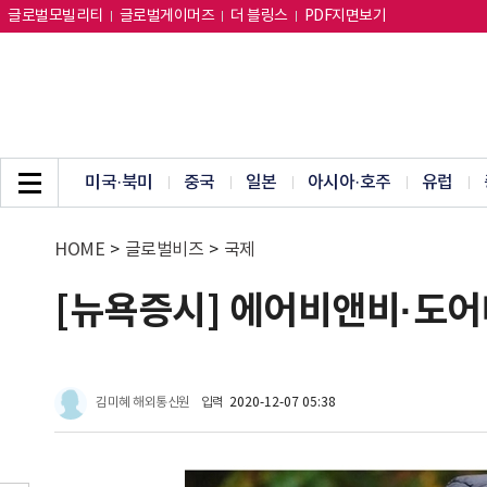
글로벌모빌리티
글로벌게이머즈
더 블링스
PDF지면보기
미국·북미
중국
일본
아시아·호주
유럽
HOME
>
글로벌비즈
>
국제
[뉴욕증시] 에어비앤비·도어대
김미혜 해외통신원
입력
2020-12-07 05:38