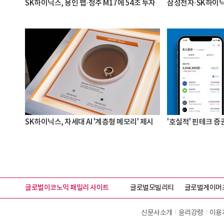
SK하이닉스, 용인 팹·청주 M17에 54조 투자
삼성전자·SK하이닉스
SK하이닉스, 차세대 AI '계층형 메모리' 제시
'호실적' 핀테크 증권
글로벌이코노믹 패밀리 사이트
글로벌모빌리티
글로벌게이머
신문사소개
윤리강령
이용