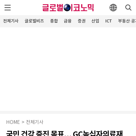
전체기사
글로벌비즈
종합
금융
증권
산업
ICT
부동산·공
HOME
>
전체기사
국민 건강 증진 목표… GC녹십자의료재