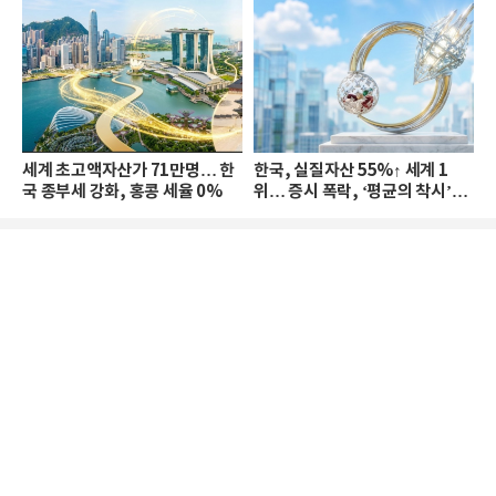
세계 초고액자산가 71만명… 한
한국, 실질자산 55%↑ 세계 1
국 종부세 강화, 홍콩 세율 0%
위… 증시 폭락, ‘평균의 착시’와
부의 유동성 위기