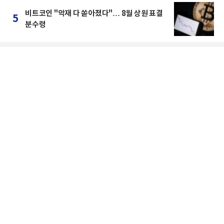
비트코인 "악재 다 쏟아졌다"… 8월 상원 표결
5
분수령