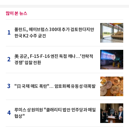
많이 본 뉴스
폴란드, 에이브럼스 300대 추가 검토한다지만
1
한국 K2 수주 굳건
美 공군, F-15·F-16 엔진 독점 깨나…'전략적
2
경쟁' 입찰 전환
3
"日 국채 매도 폭탄"… 암호화폐 유동성 대폭발
루미스 상원의원 "클래리티 법안 민주당과 매일
4
협상"