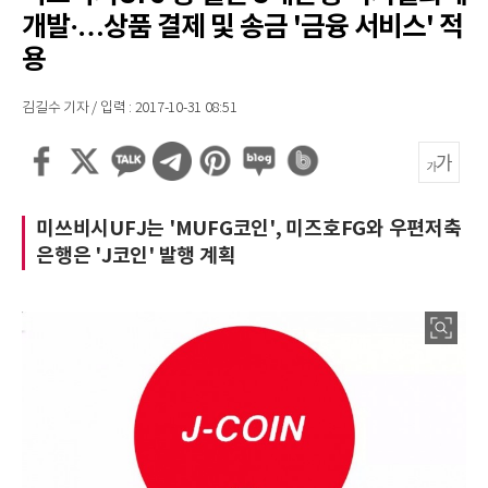
개발·…상품 결제 및 송금 '금융 서비스' 적
용
김길수 기자 / 입력 : 2017-10-31 08:51
미쓰비시UFJ는 'MUFG코인', 미즈호FG와 우편저축
은행은 'J코인' 발행 계획