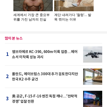
많이 본 뉴스
엠브라에르 KC-390, 600m 이륙 입증…에어
1
쇼서 이착륙 성능 과시
폴란드, 에이브럼스 300대 추가 검토한다지만
2
한국 K2 수주 굳건
美 공군, F-15·F-16 엔진 독점 깨나…'전략적
3
경쟁' 입찰 전환