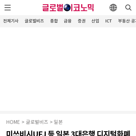
전체기사
글로벌비즈
종합
금융
증권
산업
ICT
부동산·공
HOME
>
글로벌비즈
>
일본
미쓰비시UFJ 등 일본 3대은행 디지털화폐