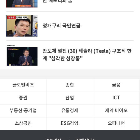
만 메모리의 꿈
청개구리 국민연금
반도체 열전 (30) 테슬라 (Tesla) 구조적 한
계 "심각한 성장통"
글로벌비즈
종합
금융
증권
산업
ICT
부동산·공기업
유통경제
제약∙바이오
소상공인
ESG경영
오피니언