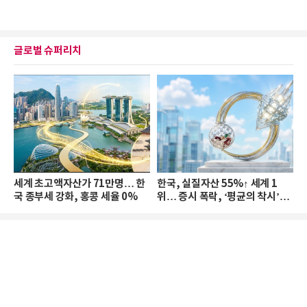
글로벌 슈퍼리치
세계 초고액자산가 71만명… 한
한국, 실질자산 55%↑ 세계 1
국 종부세 강화, 홍콩 세율 0%
위… 증시 폭락, ‘평균의 착시’와
부의 유동성 위기