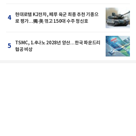
현대로템 K2전차, 페루 육군 최종 추천 기종으
4
로 평가…獨·美 꺾고 150대 수주 청신호
TSMC, 1.4나노 2028년 양산…한국 파운드리
5
협공 비상